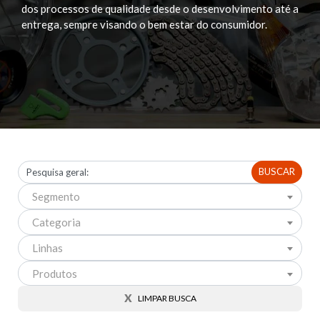
dos processos de qualidade desde o
desenvolvimento até a
entrega, sempre visando o
bem estar do consumidor.
BUSCAR
Segmento
Categoria
Linhas
Produtos
X
LIMPAR BUSCA