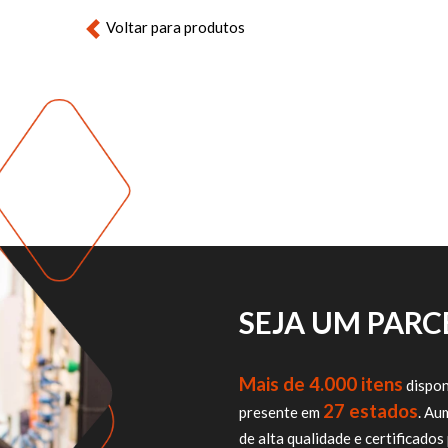
Voltar para produtos
SEJA UM PAR
Mais de 4.000 itens
dispon
27 estados
presente em
. Au
de alta qualidade e certificad