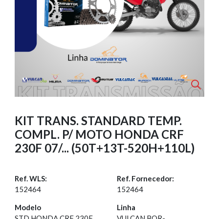
KIT TRANS. STANDARD TEMP.
COMPL. P/ MOTO HONDA CRF
230F 07/... (50T+13T-520H+110L)
Ref. WLS:
Ref. Fornecedor:
152464
152464
Modelo
Linha
STD HONDA CRF 230F
VULCAN.BOR-