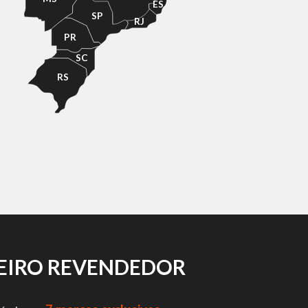
ES
SP
RJ
PR
SC
RS
CEIRO REVENDEDOR