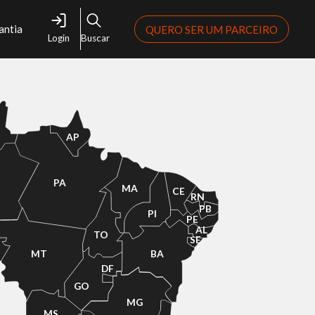
antia
QUERO SER UM PARCEIRO
Login
Buscar
R
AP
PA
MA
CE
RN
PB
PI
PE
AL
TO
SE
MT
BA
DF
GO
MG
MS