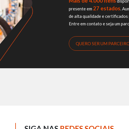
Mais de 4.000 itens
dispon
27 estados
presente em
. Au
de alta qualidade e certificad
Entre em contato e seja um parc
QUERO SER UM PARCEIR
SIGA NAS
REDES SOCIAIS