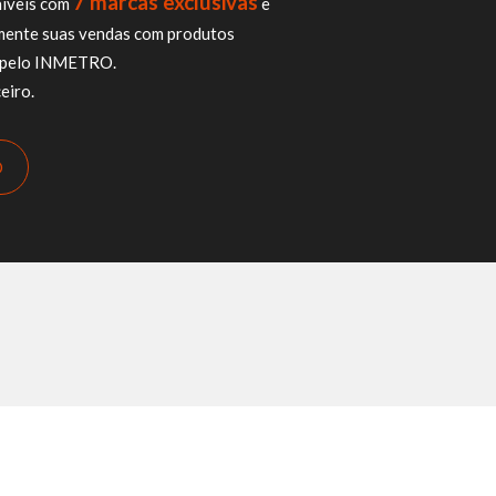
7 marcas exclusivas
íveis com
e
mente suas vendas com produtos
os pelo INMETRO.
eiro.
O