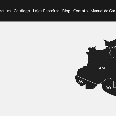
odutos
Catálogo
Lojas Parceiras
Blog
Contato
Manual de Gar
R
AM
AC
RO