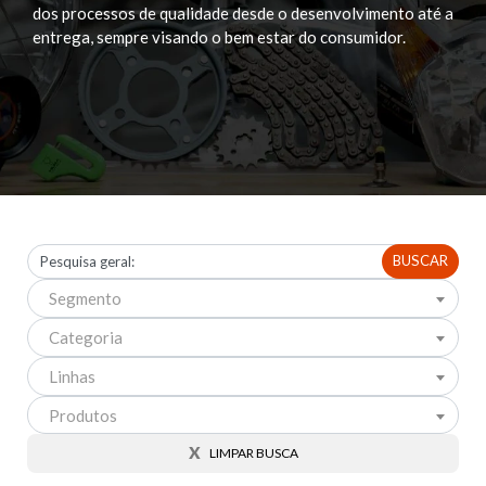
dos processos de qualidade desde o
desenvolvimento até a
entrega, sempre visando o
bem estar do consumidor.
BUSCAR
Segmento
Categoria
Linhas
Produtos
X
LIMPAR BUSCA