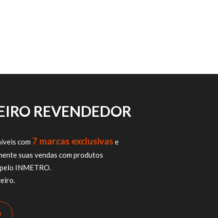
CEIRO REVENDEDOR
7 marcas exclusivas
íveis com
e
mente suas vendas com produtos
os pelo INMETRO.
eiro.
O